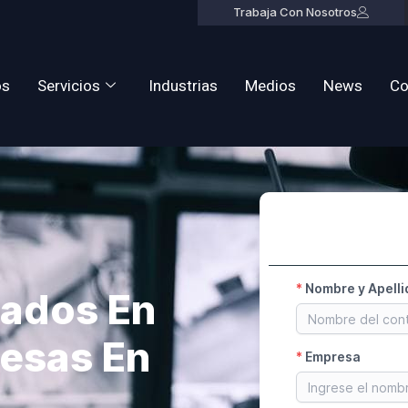
Trabaja Con Nosotros
os
Servicios
Industrias
Medios
News
Co
zados En
esas En