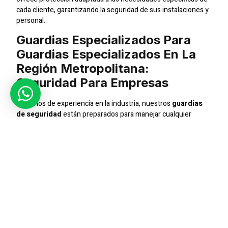
cada cliente, garantizando la seguridad de sus instalaciones y
personal.
Guardias Especializados Para
Guardias Especializados En La
Región Metropolitana:
Seguridad Para Empresas
Con años de experiencia en la industria, nuestros
guardias
de seguridad
están preparados para manejar cualquier
situación de riesgo que pueda surgir en
Guardias
Especializados en la Región Metropolitana: Seguridad
para Empresas
. Nuestro enfoque está en ofrecer servicios
personalizados que aseguren la máxima protección y
tranquilidad para nuestros clientes.
Seguridad Integral
Ofrecemos un servicio de seguridad integral que cubre desde
el control de accesos hasta la vigilancia continua. Nuestros