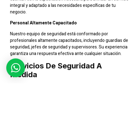
integral y adaptado a las necesidades específicas de tu
negocio.
Personal Altamente Capacitado
Nuestro equipo de seguridad está conformado por
profesionales altamente capacitados, incluyendo guardias de
seguridad, jefes de seguridad y supervisores. Su experiencia
garantiza una respuesta efectiva ante cualquier situación.
Servicios De Seguridad A
Medida
En SIC Seguridad entendemos que cada empresa es única.
Por eso, ofrecemos servicios personalizados y adaptados a
los requerimientos específicos de tu negocio en Vitacura.
Desde la vigilancia constante hasta el monitoreo mediante
CCTV, cubrimos todas las necesidades de seguridad.
Cobertura Nacional
Con presencia en todo Chile, nuestra empresa ofrece