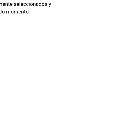
amente seleccionados y
todo momento.
lancia electrónica efectiva.
uilidad de tu entorno
s
esté protegida en cualquier
iones personalizadas.
ran la eficacia de nuestros
e tu empresa.
ener soluciones integrales y