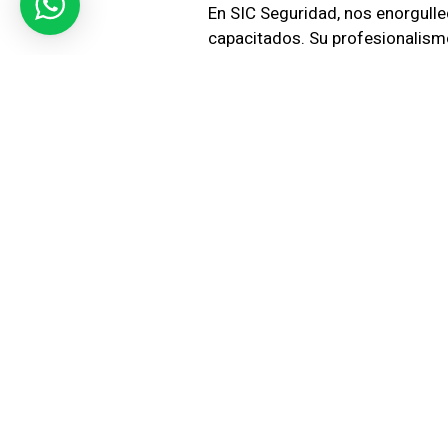
En SIC Seguridad, nos enorgull
capacitados. Su profesionalism
Vigilancia Electrónica:
Implemen
Monitoreamos y respondemos ráp
empresarial.
Cobertura
Alrededor
Nuestra cobertura se extiende 
ubicación. Adaptamos nuestros 
Supervisores Especializados:
C
servicios. Realizan evaluacione
No dejes la seguridad de tu emp