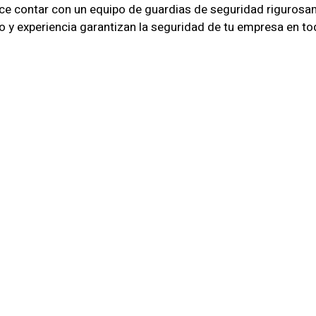
ece contar con un equipo de guardias de seguridad riguros
o y experiencia garantizan la seguridad de tu empresa en 
tamos sistemas de CCTV de última generación para una vigi
idamente ante cualquier eventualidad, asegurando la tranq
 En Rancagua Y Su
es
por toda la región de Rancagua, asegurando que tu empresa 
servicios a tus necesidades específicas y brindamos soluc
ontamos con supervisores altamente capacitados que asegu
s constantes para garantizar la excelencia en la seguridad d
resa en manos inexpertas. Confía en SIC Seguridad para obt