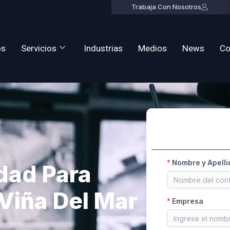
Trabaja Con Nosotros
os
Servicios
Industrias
Medios
News
Co
dad Para
Viña Del Mar