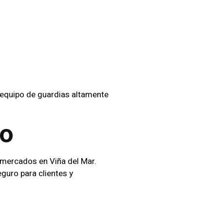
os En
 equipo de guardias altamente
mo
rmercados en Viña del Mar.
eguro para clientes y
l Mar