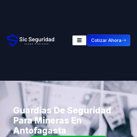
Cotizar Ahora
Guardias De Seguridad
Para Mineras En
Antofagasta