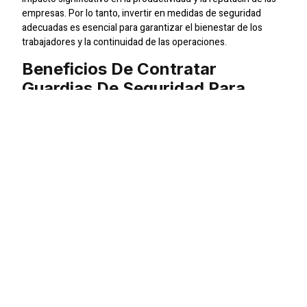
empresas. Por lo tanto, invertir en medidas de seguridad
adecuadas es esencial para garantizar el bienestar de los
trabajadores y la continuidad de las operaciones.
Beneficios De Contratar
Guardias De Seguridad Para
Industrias En Concepcin
La contratacin de guardias de seguridad ofrece una serie de
beneficios especficos para las industrias en Concepcin:
Prevencin de accidentes:
Los guardias de seguridad
pueden identificar y mitigar los riesgos de seguridad en
el lugar de trabajo, reduciendo la probabilidad de
accidentes y lesiones.
Control de acceso:
Los guardias pueden supervisar y
controlar el acceso a las instalaciones industriales,
garantizando que solo las personas autorizadas
puedan ingresar.
Vigilancia y patrullaje:
Los guardias realizan rondas
regulares para detectar cualquier actividad sospechosa