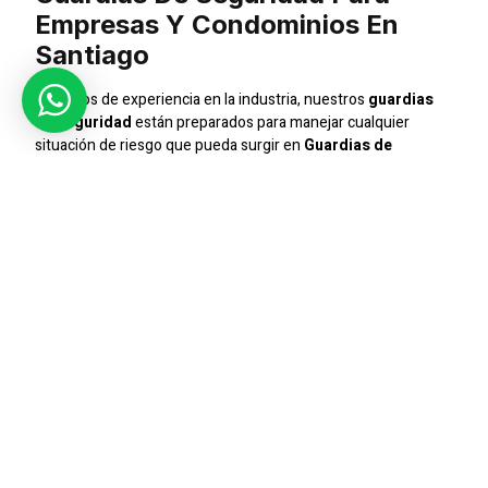
Empresas Y Condominios En
Santiago
Con años de experiencia en la industria, nuestros
guardias
de seguridad
están preparados para manejar cualquier
situación de riesgo que pueda surgir en
Guardias de
Seguridad para Empresas y Condominios en Santiago
.
Nuestro enfoque está en ofrecer servicios personalizados
que aseguren la máxima protección y tranquilidad para
nuestros clientes.
Seguridad Integral
Ofrecemos un servicio de seguridad integral que cubre desde
el control de accesos hasta la vigilancia continua. Nuestros
guardias
están capacitados para responder ante
emergencias y prevenir incidentes de seguridad, asegurando
que su empresa o condominio esté siempre protegido.
Compromiso Con La Excelencia