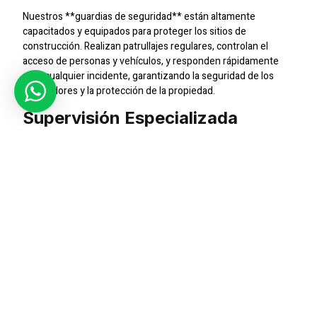
Nuestros **guardias de seguridad** están altamente
capacitados y equipados para proteger los sitios de
construcción. Realizan patrullajes regulares, controlan el
acceso de personas y vehículos, y responden rápidamente
ante cualquier incidente, garantizando la seguridad de los
trabajadores y la protección de la propiedad.
Supervisión Especializada
Contamos con un equipo de **jefes de seguridad** y
**supervisores** expertos que supervisan todas las
operaciones de seguridad en los sitios de construcción. Están
entrenados para identificar riesgos potenciales y tomar
medidas preventivas para evitar accidentes o intrusiones no
autorizadas.
Tecnología Avanzada De
Vigilancia
Utilizamos tecnología de vigilancia avanzada, como sistemas
de **CCTV**, para monitorear los sitios de construcción las