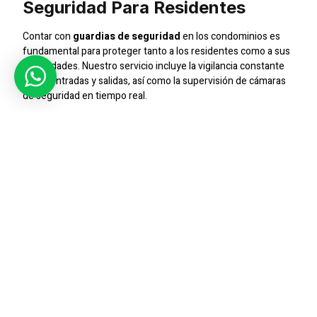
Seguridad Para Residentes
Contar con
guardias de seguridad
en los condominios es
fundamental para proteger tanto a los residentes como a sus
propiedades. Nuestro servicio incluye la vigilancia constante
de las entradas y salidas, así como la supervisión de cámaras
de seguridad en tiempo real.
Control De Accesos
La gestión del acceso de visitantes es uno de los aspectos
más importantes en la seguridad de un condominio. Nuestros
guardias están entrenados para llevar un control estricto,
asegurando que solo personas autorizadas puedan ingresar
al complejo residencial.
Conclusión
En
Sic Seguridad
, ofrecemos
guardias de seguridad
confiables para condominios en Santiago. Protege a tus
residentes con nuestros servicios de vigilancia profesional.