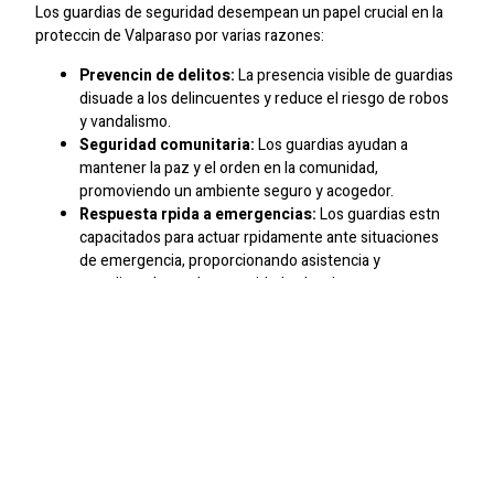
Los guardias de seguridad desempean un papel crucial en la
proteccin de Valparaso por varias razones:
Prevencin de delitos:
La presencia visible de guardias
disuade a los delincuentes y reduce el riesgo de robos
y vandalismo.
Seguridad comunitaria:
Los guardias ayudan a
mantener la paz y el orden en la comunidad,
promoviendo un ambiente seguro y acogedor.
Respuesta rpida a emergencias:
Los guardias estn
capacitados para actuar rpidamente ante situaciones
de emergencia, proporcionando asistencia y
coordinando con las autoridades locales segn sea
necesario.
Proteccin de activos:
Los guardias protegen los
activos comerciales y residenciales, ayudando a
prevenir prdidas financieras debido a robos u otros
delitos.
Servicios De Guardias De
Seguridad En Valparaso