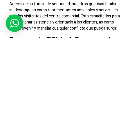
Adems de su funcin de seguridad, nuestros guardias tambin
se desempean como representantes amigables y serviciales
para los visitantes del centro comercial. Estn capacitados para
proporcionar asistencia y orientacin a los clientes, as como
para prevenir y manejar cualquier conflicto que pueda surgir.
Respuesta Rpida A Emergencias
En caso de cualquier incidente o emergencia, nuestro equipo
de seguridad en La Florida est preparado para responder de
manera rpida y eficiente. Desde evacuaciones de emergencia
hasta la coordinacin con las autoridades locales, nos
aseguramos de gestionar cualquier situacin de manera
profesional y segura.
Prevencin De Robos Y Hurtos
Nuestros guardias tambin estn capacitados para prevenir
robos y hurtos en los centros comerciales de La Florida.
Realizan inspecciones de seguridad, vigilan las reas de alto
riesgo y mantienen una presencia disuasoria para evitar
cualquier actividad delictiva.