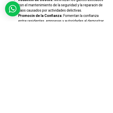
con el mantenimiento de la seguridad y la reparacin de
daos causados por actividades delictivas.
Promocin de la Confianza:
Fomentan la confianza
entre residentes, empresas y autoridades al demostrar
un compromiso con la seguridad y la prevencin del
delito.
Mejora del Clima Laboral:
Protegen a empleados y
clientes al proporcionar entornos laborales seguros y
libres de amenazas.
Prevencin de Incidentes:
Reducen la probabilidad de
sufrir robos, vandalismos, agresiones u otros delitos.
Colaboracin Comunitaria:
Promueven la colaboracin
entre residentes, empresas, autoridades locales y
organizaciones de seguridad para abordar problemas
de seguridad de manera conjunta.
Estrategias Clave De Prevencin
Del Delito
Algunas estrategias efectivas para la prevencin del delito
incluyen: