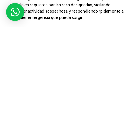
patrullajes regulares por las reas designadas, vigilando
cualquier actividad sospechosa y respondiendo rpidamente a
cualquier emergencia que pueda surgir.
Prevencin De Incidentes
La presencia de guardias en Copiap contribuye
significativamente a la prevencin de incidentes como robos,
intrusiones y vandalismo. Nuestros profesionales estn
capacitados para identificar y abordar posibles riesgos de
seguridad, manteniendo as un ambiente seguro y protegido
para todos en la ciudad.
Atencin Personalizada
Entendemos que cada cliente tiene necesidades y
preocupaciones nicas en materia de seguridad. Por eso,
ofrecemos un servicio personalizado que se adapta a las
particularidades de cada cliente en Copiap, brindando as una
atencin especializada y efectiva.
Contctanos Hoy