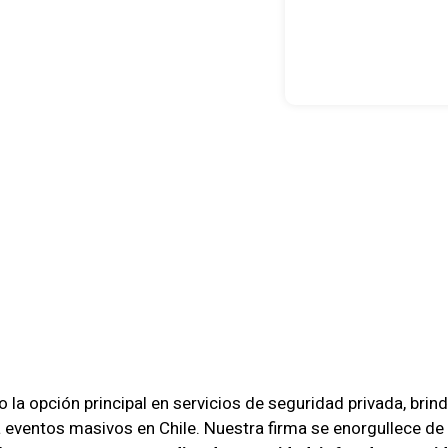
guridad:
ción Integral
as En Chile
la opción principal en servicios de seguridad privada, brin
eventos masivos en Chile. Nuestra firma se enorgullece de 