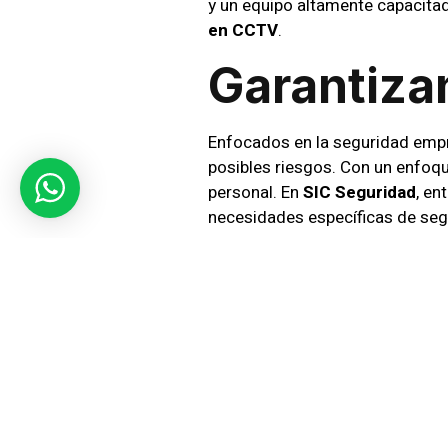
y un equipo altamente capacit
en CCTV
.
Garantiza
Enfocados en la seguridad empr
posibles riesgos. Con un enfoq
personal. En
SIC Seguridad
, en
necesidades específicas de seg
Servicios
Masivos
Para eventos masivos, ofrecemo
supervisores
coordinan estraté
vigilancia constante. Nos asegu