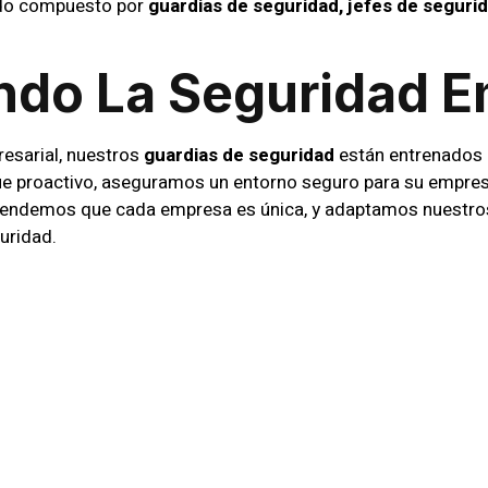
ado compuesto por
guardias de seguridad, jefes de seguri
ndo La Seguridad E
esarial, nuestros
guardias de seguridad
están entrenados p
ue proactivo, aseguramos un entorno seguro para su empres
tendemos que cada empresa es única, y adaptamos nuestros 
uridad.
 Especializados Par
s servicios especializados que van más allá de la segurid
gicamente la seguridad del evento, mientras que el sistem
ramos de que su evento transcurra sin contratiempos, brind