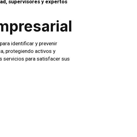
dad, supervisores y expertos
mpresarial
ara identificar y prevenir
a, protegiendo activos y
servicios para satisfacer sus
a Eventos
ad convencional. Nuestros
a de
CCTV
proporciona
ando a los asistentes la