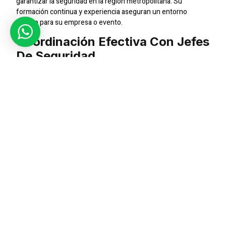
garantizar la seguridad en la región metropolitana. Su
formación continua y experiencia aseguran un entorno
seguro para su empresa o evento.
Coordinación Efectiva Con Jefes
De Seguridad
La seguridad en Santiago exige una planificación meticulosa.
Nuestros experimentados
jefes de seguridad
lideran
estratégicamente la protección de su empresa. Colaboramos
estrechamente con usted para desarrollar planes de
seguridad adaptados a las características únicas de esta
ciudad dinámica y diversa.
Vigilancia Tecnológica Con
CCTV En Santiago
La tecnología avanzada es esencial en la seguridad de
Santiago. Nuestro sistema de
CCTV
proporciona supervisión
constante, permitiéndonos anticipar y abordar cualquier
amenaza potencial. La combinación de habilidades humanas y
vigilancia tecnológica nos permite ofrecer una cobertura