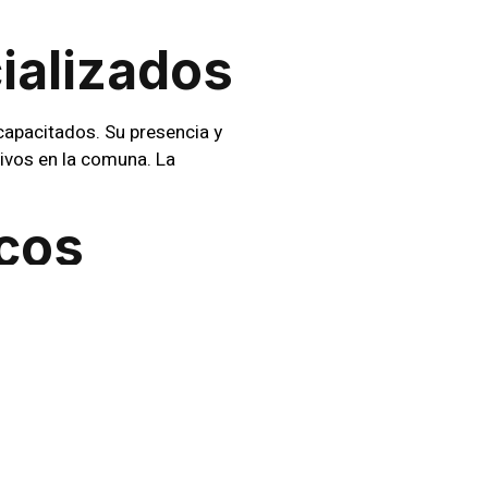
ializados
apacitados. Su presencia y
ivos en la comuna. La
icos
os estrechamente con su
ordinación estratégica es
V
s de
CCTV
avanzados para una