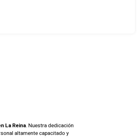
er En
idad
a
en La Reina
. Nuestra dedicación
personal altamente capacitado y