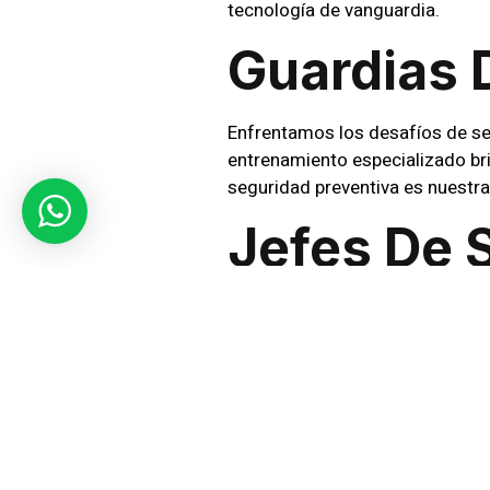
tecnología de vanguardia.
Guardias 
Enfrentamos los desafíos de se
entrenamiento especializado br
seguridad preventiva es nuestra
Jefes De 
Nuestros
jefes de seguridad
li
empresa para comprender sus ne
esencial para garantizar un ent
Supervisi
La
supervisión rigurosa
respal