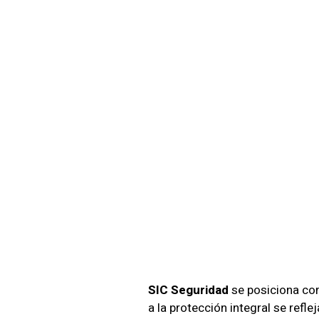
SIC Se
Servic
Privad
SIC Seguridad
se posiciona com
a la protección integral se refl