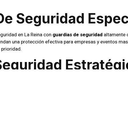
De Seguridad Espec
guridad en La Reina con
guardias de seguridad
altamente c
indan una protección efectiva para empresas y eventos mas
 prioridad.
Seguridad Estratég
deran con estrategia y experiencia en La Reina. Colaboram
cesidades y diseñar planes de seguridad adaptados. La co
orno seguro.
ón Rigurosa Y CCT
da nuestros servicios en La Reina. Implementamos sistema