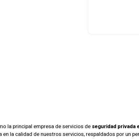
guridad: Líd
ios De Segur
a En La Rein
o la principal empresa de servicios de
seguridad privada 
eja en la calidad de nuestros servicios, respaldados por un 