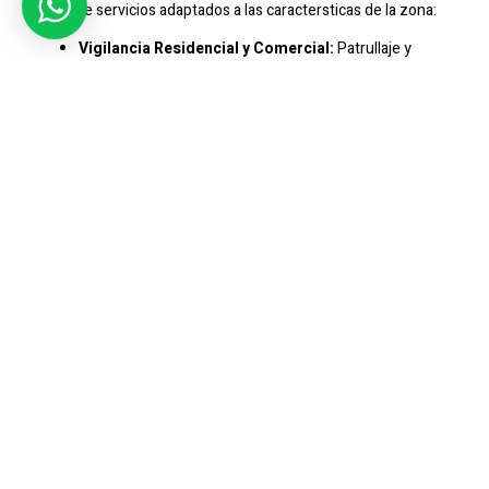
gama de servicios adaptados a las caractersticas de la zona:
Vigilancia Residencial y Comercial:
Patrullaje y
vigilancia para comunidades residenciales, negocios
locales y reas comerciales.
Control de Accesos:
Regulacin del ingreso y salida de
personas y vehculos en reas protegidas.
Proteccin de Propiedades:
Resguardo de
propiedades privadas, terrenos y activos.
Seguridad Comunitaria:
Colaboracin con lderes
comunitarios y autoridades locales para mejorar la
seguridad en la comuna.
Monitoreo Remoto:
Instalacin y supervisin de
sistemas de cmaras y alarmas para una vigilancia
continua.
Consultora de Seguridad:
Asesoramiento en
medidas preventivas y estrategias de seguridad
adaptadas a las necesidades locales.
Compromiso Con La Comunidad
De Curacav