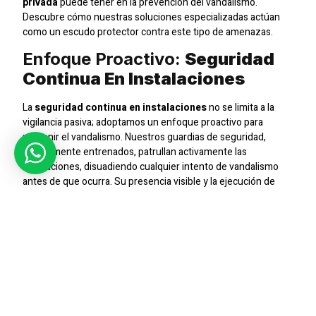
privada
puede tener en la prevención del vandalismo.
Descubre cómo nuestras soluciones especializadas actúan
como un escudo protector contra este tipo de amenazas.
Enfoque Proactivo:
Seguridad
Continua En Instalaciones
La
seguridad continua en instalaciones
no se limita a la
vigilancia pasiva; adoptamos un enfoque proactivo para
prevenir el vandalismo. Nuestros guardias de seguridad,
debidamente entrenados, patrullan activamente las
instalaciones, disuadiendo cualquier intento de vandalismo
antes de que ocurra. Su presencia visible y la ejecución de
protocolos de seguridad eficientes son pilares
fundamentales en esta estrategia.
Protegiendo Eventos:
Seguridad Privada Para
Eventos
Los eventos, ya sean grandes o pequeños, son blancos