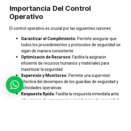
Importancia Del Control
Operativo
El control operativo es crucial por las siguientes razones:
Garantizar el Cumplimiento:
Permite asegurar que
todos los procedimientos y protocolos de seguridad se
sigan de manera consistente.
Optimizacin de Recursos:
Facilita la asignacin
eficiente de recursos humanos y materiales para
maximizar la seguridad.
Supervisin y Monitoreo:
Permite una supervisin
efectiva del desempeo de los guardias de seguridad y
actividades operativas.
Respuesta Rpida:
Facilita la respuesta inmediata ante
situaciones de emergencia o incidencias de seguridad.
Mejora Continua:
Proporciona datos y mtricas para
identificar reas de mejora y optimizacin en los servicios
de seguridad.
Confianza del Cliente:
Inspira confianza en los
clientes al demostrar un compromiso con la calidad y