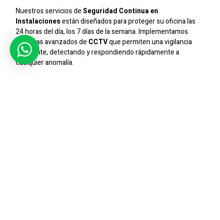
Nuestros servicios de
Seguridad Continua en
Instalaciones
están diseñados para proteger su oficina las
24 horas del día, los 7 días de la semana. Implementamos
sistemas avanzados de
CCTV
que permiten una vigilancia
constante, detectando y respondiendo rápidamente a
cualquier anomalía.
Control De Accesos Para Una
Oficina Más Segura
El
Control de Accesos
es una herramienta clave para
reforzar la seguridad en las oficinas. Utilizamos tecnología de
vanguardia, como tarjetas de acceso y sistemas biométricos,
para garantizar que solo personal autorizado tenga entrada a
áreas sensibles, minimizando riesgos internos.
Seguridad Privada Adaptada A
Sus Necesidades
Comprendemos que cada oficina tiene requisitos de
seguridad únicos. Nuestros servicios de
Seguridad Privada