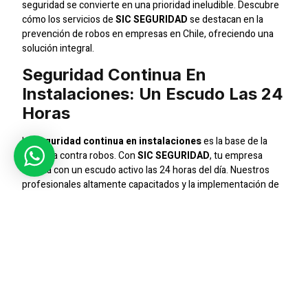
seguridad se convierte en una prioridad ineludible. Descubre
cómo los servicios de
SIC SEGURIDAD
se destacan en la
prevención de robos en empresas en Chile, ofreciendo una
solución integral.
Seguridad Continua En
Instalaciones: Un Escudo Las 24
Horas
La
seguridad continua en instalaciones
es la base de la
defensa contra robos. Con
SIC SEGURIDAD
, tu empresa
cuenta con un escudo activo las 24 horas del día. Nuestros
profesionales altamente capacitados y la implementación de
tecnología avanzada garantizan una protección sin fisuras.
Desde la supervisión de accesos hasta la patrulla constante,
nuestro enfoque en
seguridad privada
aborda los posibles
puntos vulnerables, disuadiendo cualquier intento de robo
antes de que ocurra.
Seguridad Privada Para Eventos