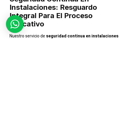
Instalaciones: Resguardo
Integral Para El Proceso
Educativo
Nuestro servicio de
seguridad continua en instalaciones
va más allá de la mera protección. Implementamos estrategias
proactivas para salvaguardar cada rincón del centro educativo,
asegurando un entorno seguro y propicio para el desarrollo
académico.
Seguridad Privada Para Eventos
Académicos: Celebraciones Sin
Preocupaciones
En eventos académicos y celebraciones especiales, nuestro
equipo de
seguridad privada
ofrece una
protección
especializada
. Garantizamos que cada momento
significativo en el centro educativo transcurra sin
inconvenientes, permitiendo que la comunidad educativa
celebre con tranquilidad.