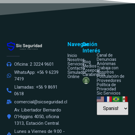
Navegación
De
Interés
Canal de
Inicio
Denuncias
Nosotros
Blog
Anónimas
Oficina: 2 3224 9601
Servicios
Medios
Trabaja con
Contacto
Zosepcar
WhatsApp: +56 9 6239
Nosotros
Simulador
Carabineros
Postulación de
Online
7419
Proveedores
Política de
Llamadas: +56 9 8691
Privacidad
Sic Servicios
0618
comercial@sicseguridad.cl
Av. Libertador Bernardo
O’Higgins 4050, oficina
1313, Estación Central.
Lunes a Viernes de 9:00 -