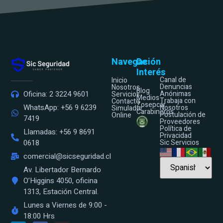
Navegación
De
Interés
Canal de
Inicio
Denuncias
Nosotros
Blog
Anónimas
Oficina: 2 3224 9601
Servicios
Medios
Trabaja con
Contacto
Zosepcar
WhatsApp: +56 9 6239
Nosotros
Simulador
Carabineros
Postulación de
Online
7419
Proveedores
Política de
Llamadas: +56 9 8691
Privacidad
Sic Servicios
0618
comercial@sicseguridad.cl
Av. Libertador Bernardo
O’Higgins 4050, oficina
1313, Estación Central.
Lunes a Viernes de 9:00 -
18:00 Hrs