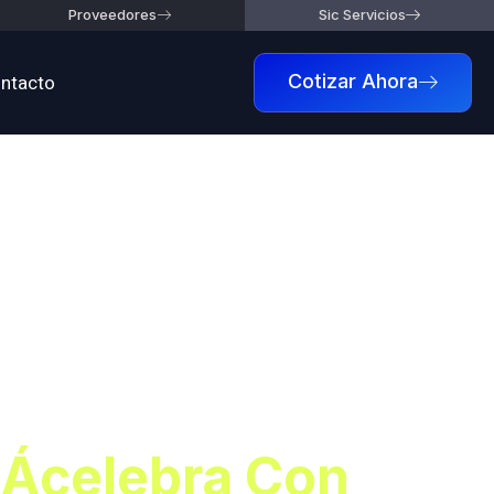
Proveedores
Sic Servicios
ntacto
Cotizar Ahora
n Eventos
Con
 Ácelebra Con