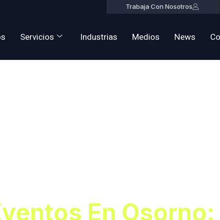
Trabaja Con Nosotros
os
Servicios
Industrias
Medios
News
Co
Seguridad E
o: Ácelebra 
a!
Eventos En Osorno: