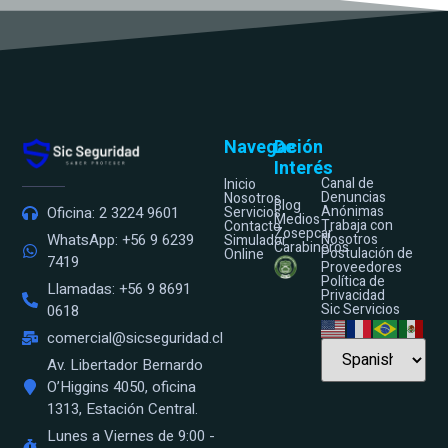
Navegación
De
Interés
Canal de
Inicio
Denuncias
Nosotros
Blog
Anónimas
Oficina: 2 3224 9601
Servicios
Medios
Trabaja con
Contacto
Zosepcar
WhatsApp: +56 9 6239
Nosotros
Simulador
Carabineros
Postulación de
Online
7419
Proveedores
Política de
Llamadas: +56 9 8691
Privacidad
Sic Servicios
0618
comercial@sicseguridad.cl
Av. Libertador Bernardo
O’Higgins 4050, oficina
1313, Estación Central.
Lunes a Viernes de 9:00 -