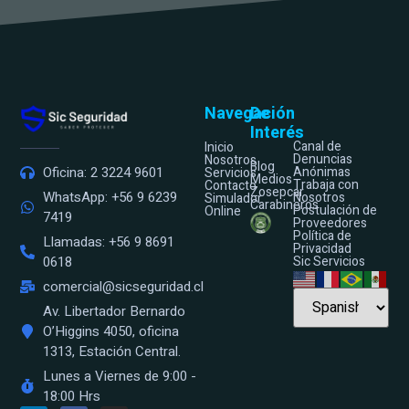
Navegación
De
Interés
Canal de
Inicio
Denuncias
Nosotros
Blog
Anónimas
Oficina: 2 3224 9601
Servicios
Medios
Trabaja con
Contacto
Zosepcar
WhatsApp: +56 9 6239
Nosotros
Simulador
Carabineros
Postulación de
Online
7419
Proveedores
Política de
Llamadas: +56 9 8691
Privacidad
Sic Servicios
0618
comercial@sicseguridad.cl
Av. Libertador Bernardo
O’Higgins 4050, oficina
1313, Estación Central.
Lunes a Viernes de 9:00 -
18:00 Hrs