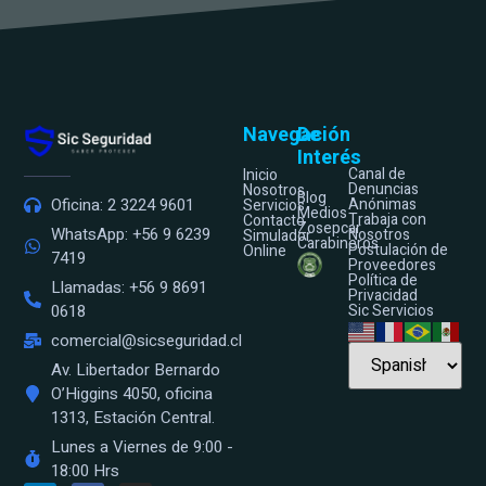
Navegación
De
Interés
Canal de
Inicio
Denuncias
Nosotros
Blog
Anónimas
Oficina: 2 3224 9601
Servicios
Medios
Trabaja con
Contacto
Zosepcar
WhatsApp: +56 9 6239
Nosotros
Simulador
Carabineros
Postulación de
Online
7419
Proveedores
Política de
Llamadas: +56 9 8691
Privacidad
Sic Servicios
0618
comercial@sicseguridad.cl
Av. Libertador Bernardo
O’Higgins 4050, oficina
1313, Estación Central.
Lunes a Viernes de 9:00 -
18:00 Hrs