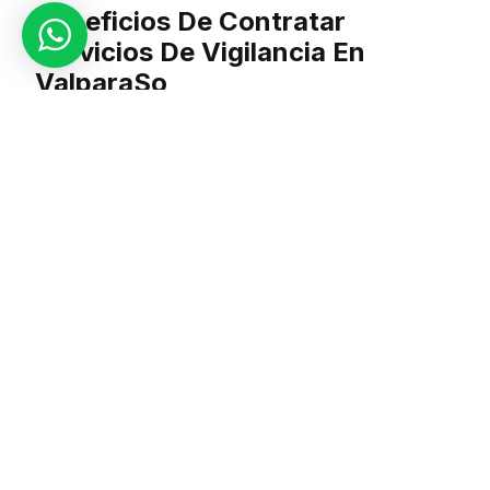
Beneficios De Contratar
Servicios De Vigilancia En
Valparaso
Los servicios de vigilancia ofrecen una serie de beneficios
para eventos y empresas en Valparaso:
Prevencin de incidentes:
La presencia de personal de
seguridad disuade a posibles infractores y reduce la
probabilidad de incidentes delictivos o perturbaciones.
Respuesta rpida a emergencias:
Los guardias de
seguridad estn capacitados para identificar y responder
rpidamente a situaciones de emergencia, minimizando
el impacto y garantizando la seguridad de todos los
presentes.
Proteccin de activos y propiedades:
Los servicios de
vigilancia protegen no solo a las personas, sino tambin
a los activos y propiedades de eventos y empresas,
como equipos, instalaciones y mercancas.
Control de acceso:
El personal de seguridad puede
controlar y gestionar el acceso a reas restringidas,