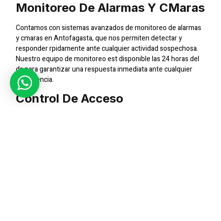
Monitoreo De Alarmas Y Cmaras
Contamos con sistemas avanzados de monitoreo de alarmas
y cmaras en Antofagasta, que nos permiten detectar y
responder rpidamente ante cualquier actividad sospechosa.
Nuestro equipo de monitoreo est disponible las 24 horas del
da para garantizar una respuesta inmediata ante cualquier
emergencia.
Control De Acceso
Implementamos sistemas de control de acceso en edificios
residenciales, comerciales e industriales en Antofagasta para
regular la entrada y salida de personas y vehculos. Esto ayuda
a prevenir intrusiones no autorizadas y garantiza la seguridad
de las instalaciones.
Seguridad En Eventos Y
Manifestaciones
Proporcionamos seguridad en eventos y manifestaciones en