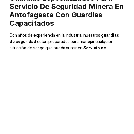
Servicio De Seguridad Minera En
Antofagasta Con Guardias
Capacitados
Con años de experiencia en la industria, nuestros
guardias
de seguridad
están preparados para manejar cualquier
situación de riesgo que pueda surgir en
Servicio de
Seguridad Minera en Antofagasta con Guardias
Capacitados
. Nuestro enfoque está en ofrecer servicios
personalizados que aseguren la máxima protección y
tranquilidad para nuestros clientes.
Seguridad Integral
Ofrecemos un servicio de seguridad integral que cubre desde
el control de accesos hasta la vigilancia continua. Nuestros
guardias
están capacitados para responder ante
emergencias y prevenir incidentes de seguridad, asegurando
que su empresa o condominio esté siempre protegido.
Compromiso Con La Excelencia