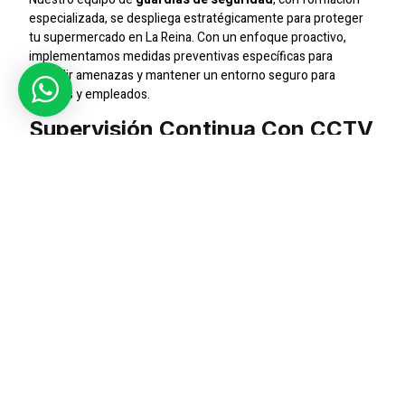
especializada, se despliega estratégicamente para proteger
tu supermercado en La Reina. Con un enfoque proactivo,
implementamos medidas preventivas específicas para
disuadir amenazas y mantener un entorno seguro para
clientes y empleados.
Supervisión Continua Con CCTV
En
SIC Seguridad
, utilizamos tecnología avanzada, como
sistemas de
CCTV
, para garantizar una vigilancia constante.
Nuestras cámaras de seguridad ofrecen una visión detallada,
permitiéndonos detectar y responder eficientemente ante
cualquier situación inesperada.
Seguridad Adaptada Para
Eventos Comerciales
Cuando se trata de eventos comerciales en tu supermercado,
nuestros
jefes de seguridad y supervisores
especializados
coordinan medidas específicas para garantizar la seguridad.
Brindamos soluciones adaptadas para eventos masivos,