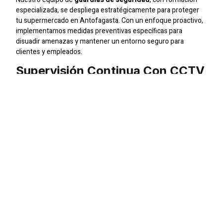
especializada, se despliega estratégicamente para proteger
tu supermercado en Antofagasta. Con un enfoque proactivo,
implementamos medidas preventivas específicas para
disuadir amenazas y mantener un entorno seguro para
clientes y empleados.
Supervisión Continua Con CCTV
En
SIC Seguridad
, utilizamos tecnología avanzada, como
sistemas de
CCTV
, para garantizar una vigilancia constante.
Nuestras cámaras de seguridad ofrecen una visión detallada,
permitiéndonos detectar y responder eficientemente ante
cualquier situación inesperada.
Seguridad Adaptada Para
Eventos Comerciales
Cuando se trata de eventos comerciales en tu supermercado,
nuestros
jefes de seguridad y supervisores
especializados
coordinan medidas específicas para garantizar la seguridad.
Brindamos soluciones adaptadas para eventos masivos,