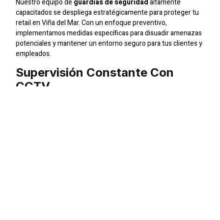
Nuestro equipo de
guardias de seguridad
altamente
capacitados se despliega estratégicamente para proteger tu
retail en Viña del Mar. Con un enfoque preventivo,
implementamos medidas específicas para disuadir amenazas
potenciales y mantener un entorno seguro para tus clientes y
empleados.
Supervisión Constante Con
CCTV
En
SIC Seguridad
, incorporamos tecnología avanzada como
sistemas de
CCTV
para asegurar una supervisión constante.
Nuestras cámaras de seguridad permiten una vigilancia
detallada, reforzando la seguridad y permitiéndonos
responder de manera efectiva ante cualquier situación
imprevista.
Seguridad En Eventos
Especiales
Cuando se trata de eventos especiales, nuestra experiencia