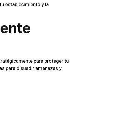
tu establecimiento y la
mente
stratégicamente para proteger tu
cas para disuadir amenazas y
CCTV
antizar una vigilancia constante.
sponder eficientemente ante