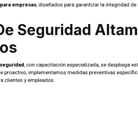
 para empresas
, diseñados para garantizar la integridad de 
De Seguridad Alta
dos
 seguridad
, con capacitación especializada, se despliega e
oque proactivo, implementamos medidas preventivas específi
a clientes y empleados.
ión Avanzada Con 
tecnología de vanguardia, como sistemas de
CCTV
, para gar
ofrecen una visión detallada, permitiéndonos detectar y re