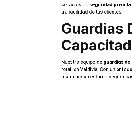
servicios de
seguridad privada
tranquilidad de tus clientes.
Guardias 
Capacita
Nuestro equipo de
guardias de
retail en Valdivia. Con un enf
mantener un entorno seguro par
Supervis
En
SIC Seguridad
, utilizamos 
Nuestras cámaras de seguridad 
cualquier situación inesperada.