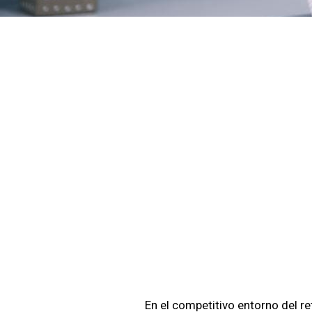
Refuer
De Tu 
Con SI
En el competitivo entorno del ret