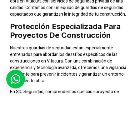
obra en Vitacura con servicios de seguridad privada de alta
calidad. Contamos con un equipo de guardias de seguridad
capacitados que garantizan la integridad de tu construcción.
Protección Especializada Para
Proyectos De Construcción
Nuestros guardias de seguridad están especialmente
entrenados para abordar los desafíos específicos de las
construcciones en Vitacura. Con una combinación de
experiencia y tecnología avanzada, ofrecemos una vigilancia
constante para prevenir incidentes y garantizar un entorno
seguro en tu obra.
En SIC Seguridad, comprendemos que cada proyecto de
construcción es único. Por eso, adaptamos nuestros servicios
para satisfacer las necesidades específicas de tu obra en
Vitacura. Ya sea que necesites control de acceso, monitoreo
por CCTV o supervisión continua, estamos aquí para
proporcionar soluciones de seguridad personalizadas.
Cobertura Integral En Vitacura