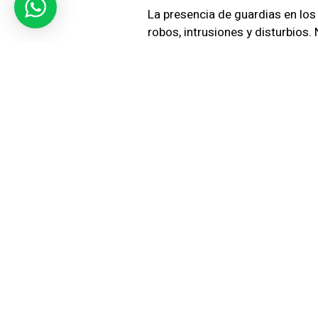
La presencia de guardias en los
robos, intrusiones y disturbios.
seguridad, manteniendo as un a
Atencin 
Entendemos que la seguridad en
un servicio que se adapta a las 
tranquila para sus residentes.
Contctan
Si ests buscando servicios de 
SIC Seguridad
. Estamos compro
Contctanos hoy mismo para obt
Recuerda, en un entorno residenc