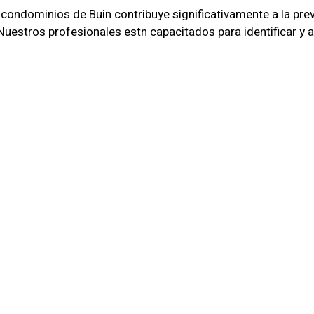
 condominios de Buin contribuye significativamente a la pre
 Nuestros profesionales estn capacitados para identificar y
mbiente seguro y protegido para todos los residentes.
Personalizada
 los condominios requiere una atencin especializada y per
necesidades especficas de cada condominio en Buin, brindand
os Hoy
seguridad confiables y profesionales para tu condominio en 
metidos en proteger tu comunidad y garantizar la tranquili
ener ms informacin sobre cmo podemos ayudarte.
ial, la seguridad es fundamental para la paz y tranquilidad 