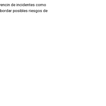
vencin de incidentes como
 abordar posibles riesgos de
sonalizada. Por eso, ofrecemos
o as una proteccin efectiva y
Buin, no dudes en contactar con
dad de todos los residentes.
de los residentes. Confa en
SIC