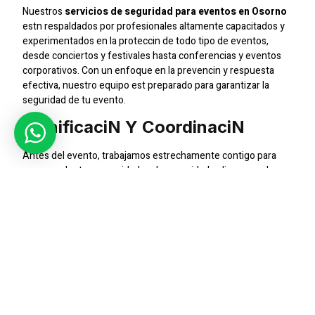
Nuestros
servicios de seguridad para eventos en Osorno
estn respaldados por profesionales altamente capacitados y
experimentados en la proteccin de todo tipo de eventos,
desde conciertos y festivales hasta conferencias y eventos
corporativos. Con un enfoque en la prevencin y respuesta
efectiva, nuestro equipo est preparado para garantizar la
seguridad de tu evento.
Planificacin Y Coordinacin
Antes del evento, trabajamos estrechamente contigo para
comprender tus necesidades de seguridad y disear un plan
detallado para cubrir todos los aspectos de la seguridad del
evento. Esto incluye la planificacin del personal de seguridad,
la coordinacin con otros equipos de seguridad y emergencia,
y la implementacin de medidas preventivas.
Control De Acceso Y Vigilancia
Nuestros guardias se encargan del control de acceso al
evento, garantizando que solo las personas autorizadas