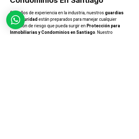
Condominios En Santiago
Con años de experiencia en la industria, nuestros
guardias
de seguridad
están preparados para manejar cualquier
situación de riesgo que pueda surgir en
Protección para
Inmobiliarias y Condominios en Santiago
. Nuestro
enfoque está en ofrecer servicios personalizados que
aseguren la máxima protección y tranquilidad para nuestros
clientes.
Seguridad Integral
Ofrecemos un servicio de seguridad integral que cubre desde
el control de accesos hasta la vigilancia continua. Nuestros
guardias
están capacitados para responder ante
emergencias y prevenir incidentes de seguridad, asegurando
que su empresa o condominio esté siempre protegido.
Compromiso Con La Excelencia
En
Sic Seguridad
, estamos comprometidos con la excelencia
en todos nuestros servicios. La seguridad de nuestros