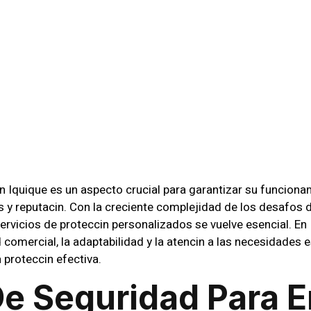
cin De Empr
ique: Servici
alizados
 Iquique es un aspecto crucial para garantizar su funciona
 y reputacin. Con la creciente complejidad de los desafos 
ervicios de proteccin personalizados se vuelve esencial. En
 comercial, la adaptabilidad y la atencin a las necesidades
proteccin efectiva.
De Seguridad Para 