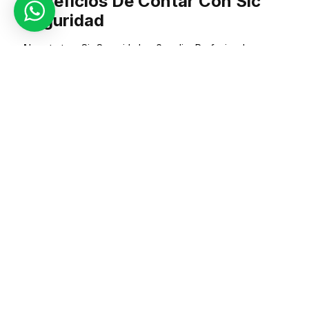
Beneficios De Contar Con Sic
Seguridad
Al contratar a Sic Seguridad en Guardias Profesionales para
Empresas, los clientes obtienen un servicio personalizado
que se ajusta a sus necesidades específicas. Desde la
presencia de guardias hasta el monitoreo en tiempo real,
nuestras soluciones integrales están diseñadas para ofrecer
una seguridad completa y efectiva.
Servicios De Seguridad En
Guardias Profesionales Para
Empresas
Nuestra oferta en Guardias Profesionales para Empresas
incluye no solo la presencia de guardias capacitados, sino
también la implementación de sistemas de monitoreo
remoto. Estos sistemas permiten a nuestros clientes
mantener un control total sobre su propiedad, incluso cuando
no están presentes físicamente.