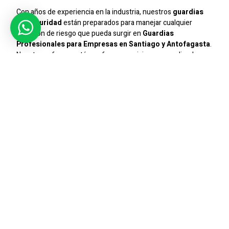
Con años de experiencia en la industria, nuestros
guardias
de seguridad
están preparados para manejar cualquier
situación de riesgo que pueda surgir en
Guardias
Profesionales para Empresas en Santiago y Antofagasta
.
Nuestro enfoque está en ofrecer servicios personalizados
que aseguren la máxima protección y tranquilidad para
nuestros clientes.
Seguridad Integral
Ofrecemos un servicio de seguridad integral que cubre desde
el control de accesos hasta la vigilancia continua. Nuestros
guardias
están capacitados para responder ante
emergencias y prevenir incidentes de seguridad, asegurando
que su empresa o condominio esté siempre protegido.
Compromiso Con La Excelencia
En
Sic Seguridad
, estamos comprometidos con la excelencia
en todos nuestros servicios. La seguridad de nuestros
clientes es nuestra prioridad, y trabajamos constantemente