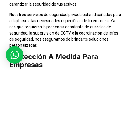
garantizar la seguridad de tus activos.
Nuestros servicios de seguridad privada están diseñados para
adaptarse a las necesidades específicas de tu empresa. Ya
sea que requieras la presencia constante de guardias de
seguridad, la supervisión de CCTV o la coordinación de jefes
de seguridad, nos aseguramos de brindarte soluciones
personalizadas.
Protección A Medida Para
Empresas
En La Reina, contamos con una sólida cobertura que garantiza
la seguridad de tu empresa en todo momento. Nuestro
equipo de supervisores realiza evaluaciones de riesgos para
implementar estrategias de seguridad efectivas y mantener
un entorno seguro.
Beneficios de nuestros servicios de seguridad para
empresas en La Reina:
Guardias de seguridad altamente capacitados.