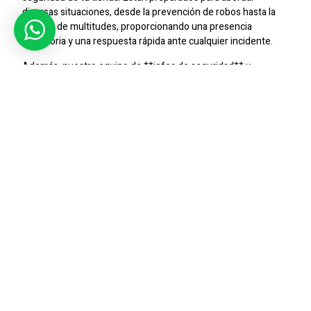
diversas situaciones, desde la prevención de robos hasta la
gestión de multitudes, proporcionando una presencia
disuasoria y una respuesta rápida ante cualquier incidente.
Además, nuestro equipo de **jefes de seguridad** y
**supervisores** en Valdivia se encarga de supervisar todas
las operaciones de seguridad, asegurando que se
implementen las medidas adecuadas para proteger tu
negocio.
Tecnología De Vigilancia
Avanzada
En
SIC Seguridad
, utilizamos tecnología de vigilancia
avanzada, como sistemas de **CCTV**, para proporcionar
una vigilancia constante en tu tienda en Valdivia. Esto nos
permite detectar y prevenir posibles amenazas de seguridad,
garantizando un entorno seguro para tus clientes y
empleados.
Protección Personalizada