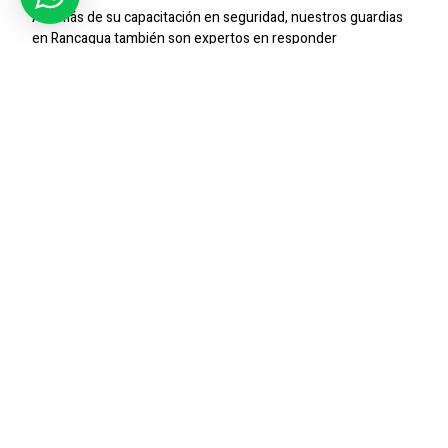
Además de su capacitación en seguridad, nuestros guardias
en Rancagua también son expertos en responder
rápidamente ante situaciones de emergencia,
proporcionando una respuesta eficiente y tranquila para
minimizar cualquier riesgo potencial.
Protección Integral Con SIC
Seguridad
En
SIC Seguridad
, entendemos que cada supermercado
tiene necesidades únicas de seguridad. Es por eso que
trabajamos en estrecha colaboración contigo para desarrollar
estrategias personalizadas que se adapten a tus
requerimientos específicos en Rancagua.
Nuestro equipo no solo incluye guardias de seguridad, sino
también **jefes de seguridad** y **supervisores** con
experiencia en la gestión de operaciones de seguridad en
entornos comerciales. Combinado con nuestro sistema de
**CCTV** de última generación, te ofrecemos una solución
completa y confiable para la seguridad de tu supermercado