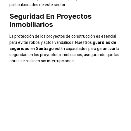
particularidades de este sector.
Seguridad En Proyectos
Inmobiliarios
La protección de los proyectos de construcción es esencial
para evitar robos y actos vandálicos. Nuestros
guardias de
seguridad
en
Santiago
están capacitados para garantizar la
seguridad en los proyectos inmobiliarios, asegurando que las
obras se realicen sin interrupciones.
Vigilancia En Complejos
Residenciales
Además, ofrecemos
seguridad en complejos
residenciales
, asegurando la tranquilidad de los residentes
mediante un control de acceso eficiente y la vigilancia
constante de las áreas comunes.
Conclusión