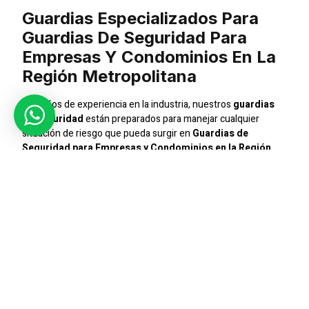
Guardias Especializados Para
Guardias De Seguridad Para
Empresas Y Condominios En La
Región Metropolitana
Con años de experiencia en la industria, nuestros
guardias
de seguridad
están preparados para manejar cualquier
situación de riesgo que pueda surgir en
Guardias de
Seguridad para Empresas y Condominios en la Región
Metropolitana
. Nuestro enfoque está en ofrecer servicios
personalizados que aseguren la máxima protección y
tranquilidad para nuestros clientes.
Seguridad Integral
Ofrecemos un servicio de seguridad integral que cubre desde
el control de accesos hasta la vigilancia continua. Nuestros
guardias
están capacitados para responder ante
emergencias y prevenir incidentes de seguridad, asegurando
que su empresa o condominio esté siempre protegido.