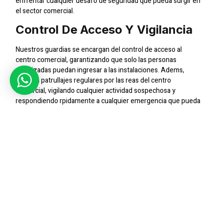
enfrentar cualquier desafo de seguridad que pueda surgir en
el sector comercial.
Control De Acceso Y Vigilancia
Nuestros guardias se encargan del control de acceso al
centro comercial, garantizando que solo las personas
autorizadas puedan ingresar a las instalaciones. Adems,
realizan patrullajes regulares por las reas del centro
comercial, vigilando cualquier actividad sospechosa y
respondiendo rpidamente a cualquier emergencia que pueda
surgir.
Prevencin De Robos Y Prdidas
La presencia de guardias en los centros comerciales de Ovalle
contribuye significativamente a la prevencin de robos y
prdidas. Nuestros profesionales estn capacitados para
identificar y abordar posibles riesgos de seguridad,
manteniendo as un ambiente seguro y protegido para los
establecimientos y los visitantes.