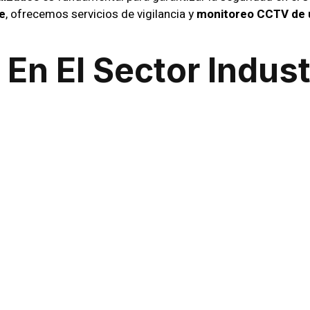
e
, ofrecemos servicios de vigilancia y
monitoreo CCTV de 
En El Sector Indust
s específicos que requieren un
profesionales de seguridad
do para reaccionar ante cualquier eventualidad, implementa
 del entorno. Desde la protección de maquinaria hasta la 
nte.
a De Monitoreo 24/
una pieza clave en la seguridad moderna. En
Sic Seguridad 
nitorear de manera continua sus instalaciones. Gracias a e