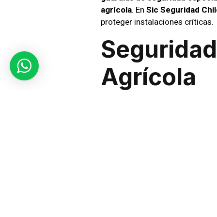
agrícola
. En
Sic Seguridad Chil
proteger instalaciones críticas.
Seguridad 
Agrícola
Las industrias enfrentan riesgo
Nuestro personal está capacita
reactivas según las necesidades
nuestras soluciones a cada clie
Tecnologí
Los sistemas de vigilancia son 
monitoreo 24/7
que permiten mo