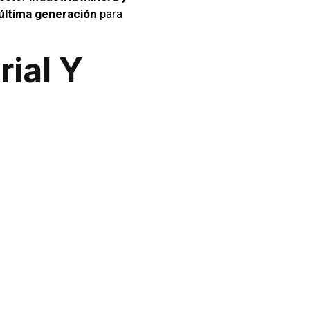
última generación
para
rial Y
 altamente capacitados
.
ndo medidas preventivas y
seguridad perimetral, adaptamos
7
Chile
, utilizamos
tecnología de
sta tecnología, cualquier