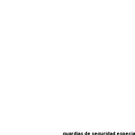
Guardi
Especi
Protec
Minera
guardias de seguridad especia