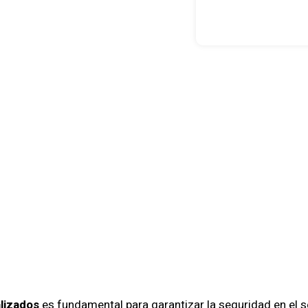
as De Segur
alizados En
ción De Emp
s En Santia
lizados
es fundamental para garantizar la seguridad en el 