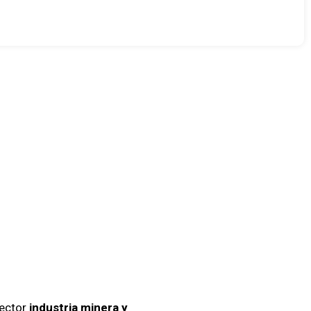
idad
resas
go
sector
industria minera y